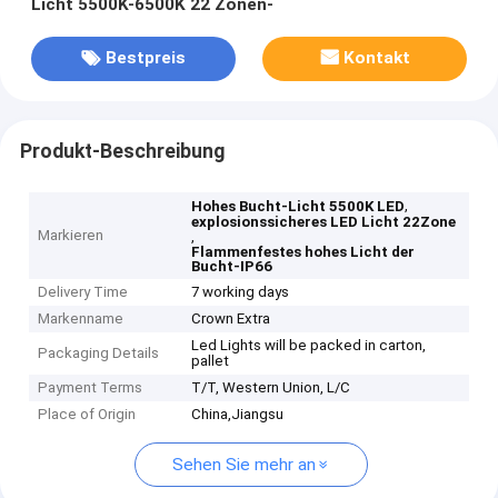
Licht 5500K-6500K 22 Zonen-
Bestpreis
Kontakt
Produkt-Beschreibung
,
Hohes Bucht-Licht 5500K LED
explosionssicheres LED Licht 22Zone
Markieren
,
Flammenfestes hohes Licht der
Bucht-IP66
Delivery Time
7 working days
Markenname
Crown Extra
Led Lights will be packed in carton,
Packaging Details
pallet
Payment Terms
T/T, Western Union, L/C
Place of Origin
China,Jiangsu
Sehen Sie mehr an