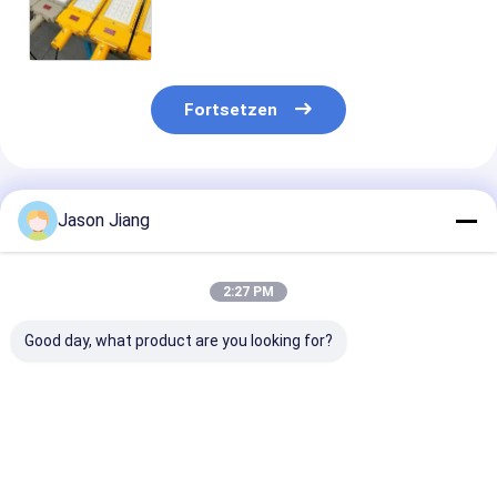
Zonen-
Fortsetzen
Empfohlene Produkte
Jason Jiang
2:27 PM
Good day, what product are you looking for?
IP 65
Leistungsfaktor
100-277V AC
Explosionssicherheit
größer als 0,95
Explosionssic
LED-
Explosionssichere
LED-Hochbuch
Hochlagerleuchten
Hochbuchtleuchten
mit Nennspan
Nennspannung 100
ideal für Lagerhallen
von 50-60Hz