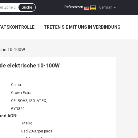
Referenzen
Suche
|
German
TÄTSKONTROLLE
TRETEN SIE MIT UNS IN VERBINDUNG
sche 10-100W
nde elektrische 10-100W
China
Crown Extra
CE, ROHS, ISO. ATEX,
GYD820
and AGB:
1-teilig
usd 23-37per piece