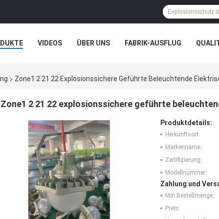
ODUKTE
VIDEOS
ÜBER UNS
FABRIK-AUSFLUG
QUALI
N
FÄLLE
ung
Zone1 2 21 22 Explosionssichere Geführte Beleuchtende Elektri
Zone1 2 21 22 explosionssichere geführte beleuchte
Produktdetails:
Herkunftsort:
Markenname:
Zertifizierung:
Modellnummer:
Zahlung und Vers
Min Bestellmenge:
Preis: