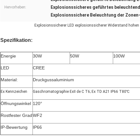
Explosionssicheres geführtes beleuchten
Hervorheben:
Explosionssichere Beleuchtung der Zonen
Explosionssicherer LED explosionssicherer Widerstand hohe
Spezifikation:
Energie
30W
50W
100W
LED
CREE
Material:
Druckgussaluminium
Ex Kennzeichen
Gaschromatographie ExⅡ de C T6; Ex TD A21 IP66 T80℃
Öffnungswinkel
120°
Rostfester Grad
WF2
IP-Bewertung
IP66