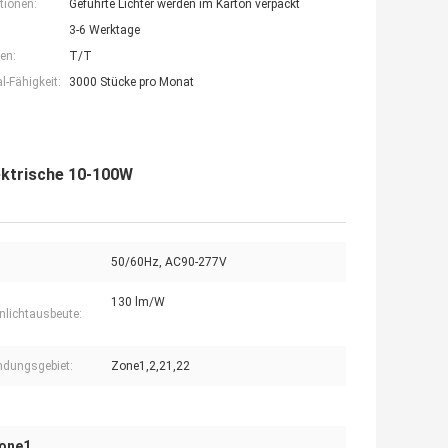
tionen:
Geführte Lichter werden im Karton verpackt
3-6 Werktage
en:
T/T
-Fähigkeit:
3000 Stücke pro Monat
ektrische 10-100W
50/60Hz, AC90-277V
130 lm/W
lichtausbeute:
dungsgebiet:
Zone1,2,21,22
Zone1
,