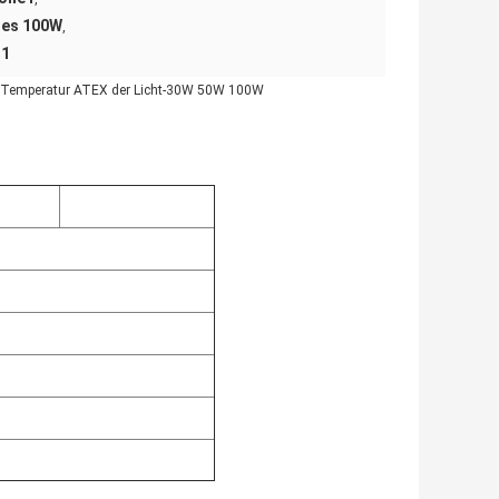
des 100W
,
-1
n Temperatur ATEX der Licht-30W 50W 100W