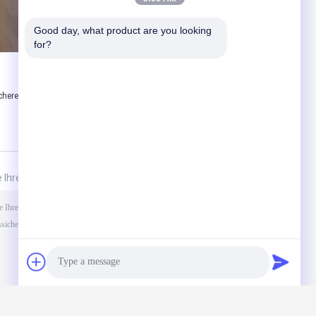
Good day, what product are you looking 
for?
,
here hohe Bucht der Zonen-21 führte Licht
 Ihre Anfrage direkt an uns
(
0
/ 3000)