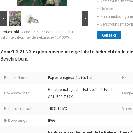
Verpackung Informa
Lieferzeit:
Zahlungsbedingung
Versorgungsmaterial
Großes Bild :
Zone1 2 21 22 explosionssichere
Kontakt
geführte beleuchtende elektrische 10-100W
Zone1 2 21 22 explosionssichere geführte beleuchtende el
Beschreibung
Produkt-Name:
Explosionsgeschütztes Licht
Hz:
Gaschromatographie ExⅡ de C T6; Ex TD
Ex-Kennzeichen:
Lampen
A21 IP66 T80℃
Betriebstemperatur:
-40℃-+55℃
Verwen
IP-Bewertung::
IP66
Explosionssichere geführte Beleuchtung 