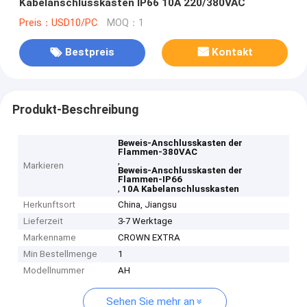
Kabelanschlusskasten IP66 10A 220/380VAC
Preis：USD10/PC
MOQ：1
Bestpreis
Kontakt
Produkt-Beschreibung
Beweis-Anschlusskasten der
Flammen-380VAC
,
Markieren
Beweis-Anschlusskasten der
Flammen-IP66
,
10A Kabelanschlusskasten
Herkunftsort
China, Jiangsu
Lieferzeit
3-7 Werktage
Markenname
CROWN EXTRA
Min Bestellmenge
1
Modellnummer
AH
Sehen Sie mehr an