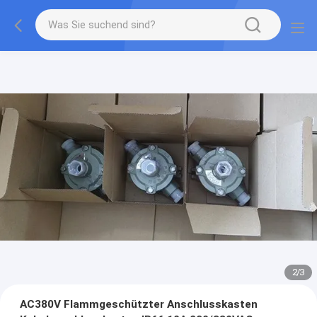
2
/
3
AC380V Flammgeschützter Anschlusskasten