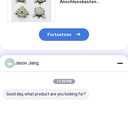
Anschlusskasten
Kabelanschlusskasten IP66
10A 220/380VAC
Fortsetzen
Empfohlene Produkte
Jason Jiang
11:39 PM
Good day, what product are you looking for?
Kundenspezifische
Neue
Customized
explosionsgeschützte
Explosionssichere
Aluminium All
und feuerfeste
Verbindungskiste für
ATEX Ex-proof