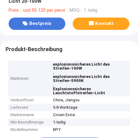
Licht 20-100W
Preis：usd 55-120 per piece
MOQ：1-teilig
Bestpreis
Kontakt
Produkt-Beschreibung
explosionssicheres Licht des
Streifen-100W
,
explosionssicheres Licht des
Markieren
Streifen-5900K
,
Explosionssicheres
Leuchtstoffstreifen-Licht
Herkunftsort
China, Jiangsu
Lieferzeit
5-8 Werktage
Markenname
Crown Extra
Min Bestellmenge
1-teilig
Modellnummer
BPY