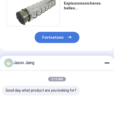
Explosionssicheres
helles
Leuchtstoffstreifen-
Licht 20-100W
Fortsetzen
Empfohlene Produkte
Jason Jiang
2:13 AM
Good day, what product are you looking for?
Dauerhafte
Anpassbare
50W
Explosionssichere
explosionsgeschützte
explosionsges