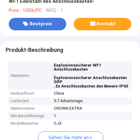
WF1 Edelstahl des Anschlusskasten-
Preis：USD6/PC
MOQ：1
Bestpreis
Kontakt
Produkt-Beschreibung
Explosionssicherer WF1
Anschlusskasten
,
Markieren
Explosionssicherer Anschlusskasten
GRP
,
Ex Anschlusskasten des Beweis-IP65
Herkunftsort
China
Lieferzeit
5-7 Arbeitstage
Markenname
CROWN EXTRA
Min Bestellmenge
1
Modellnummer
CJX
Sehen Sie mehr an