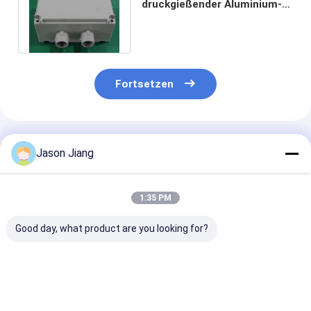
druckgießender Aluminium-
GRP WF1 Edelstahl des
Anschlusskasten-
Fortsetzen
Empfohlene Produkte
Jason Jiang
1:35 PM
Good day, what product are you looking for?
Neue
Customized
angepasste AT
Explosionssichere
Aluminium Alloy
proof
Verbindungskiste für
ATEX Ex-proof
Aluminiumlegi