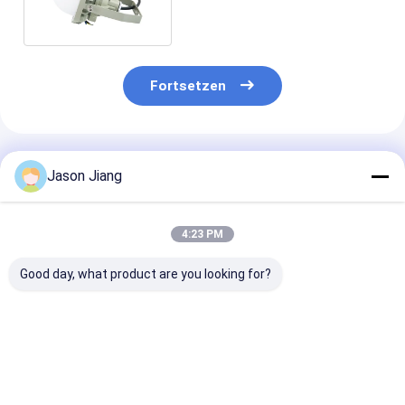
Fortsetzen
Empfohlene Produkte
Jason Jiang
4:23 PM
Good day, what product are you looking for?
Hohe Helligkeit
ATEX-
Fabrik-Großha
Wasserdichte
explosionsgeschützte
explosionsges
Explosionssicherheit
LED-Straßenleuchte
Flutlicht-
Solarpaneel 120W
Flutlicht
Straßenleucht
Led Solar
Energiesparende
100W Ex Db Eb
Bestpreis
Bestpreis
Bestprei