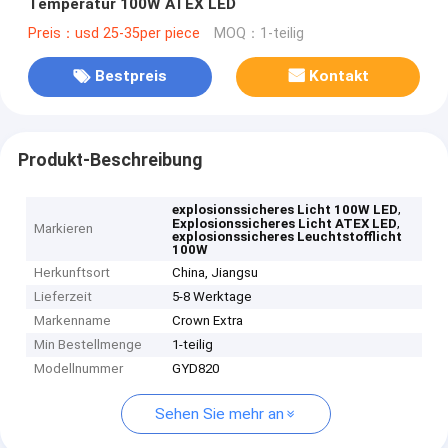
Temperatur 100W ATEX LED
Preis：usd 25-35per piece
MOQ：1-teilig
Bestpreis
Kontakt
Produkt-Beschreibung
,
explosionssicheres Licht 100W LED
,
Explosionssicheres Licht ATEX LED
Markieren
explosionssicheres Leuchtstofflicht
100W
Herkunftsort
China, Jiangsu
Lieferzeit
5-8 Werktage
Markenname
Crown Extra
Min Bestellmenge
1-teilig
Modellnummer
GYD820
Sehen Sie mehr an