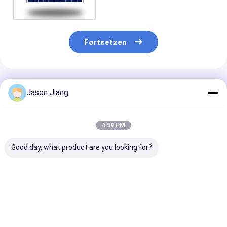
Solarstraßenlaterne-LED
IP65
Fortsetzen
Empfohlene Produkte
Jason Jiang
4:59 PM
Good day, what product are you looking for?
Explosionssichere
Anpassbare
50W
LED-Leuchten aus
Explosionssichere
explosionsges
Aluminium
LED-Leuchten
LED-Beleucht
Bestpreis
Bestpreis
Bestprei