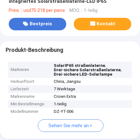
integriertes Solarstraßenlaterne-LED IP65
Preis：usd75-218 per piece
MOQ：1-teilig
Bestpreis
Kontakt
Produkt-Beschreibung
,
SolarIP65 straßenlaterne
Markieren
,
Drei-sichere Solarstraßenlaterne
Drei-sichere LED-Solarlampe
Herkunftsort
China, Jiangsu
Lieferzeit
7 Werktage
Markenname
Crown Extra
Min Bestellmenge
1-teilig
Modellnummer
DZ-YT-006
Sehen Sie mehr an