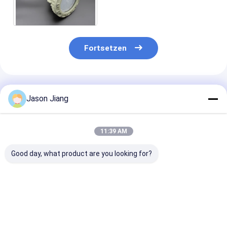
geführtes Licht des Bucht-
Licht-30-160W
Fortsetzen
Empfohlene Produkte
Jason Jiang
11:39 AM
Good day, what product are you looking for?
Explosionssichere
Anpassbare
50W
LED-Leuchten aus
Explosionssichere
explosionsges
Aluminium
LED-Leuchten
LED-Beleucht
Bestpreis
Bestpreis
Bestprei