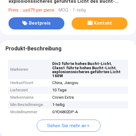
explosionssicheres geführtes Licht des Bucht-
Licht-30-160W
Preis：usd79 per piece
MOQ：1-teilig
Bestpreis
Kontakt
Produkt-Beschreibung
,
Div2 führte hohes Bucht-Licht
,
Class1 führte hohes Bucht-Licht
Markieren
explosionssicheres geführtes Licht
160W
Herkunftsort
China, Jiangsu
Lieferzeit
10 Tage
Markenname
Crown Extra
Min Bestellmenge
1-teilig
Modellnummer
GYD6802DP-A
Sehen Sie mehr an