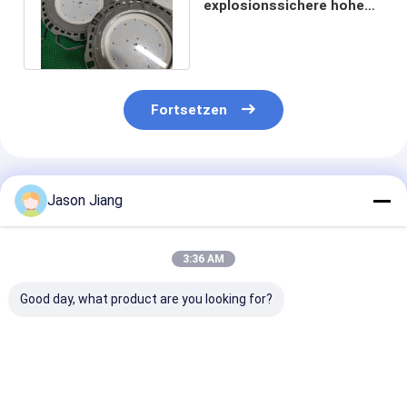
explosionssichere hohe
Bucht führte Lichter IP66
150~200w
Fortsetzen
Empfohlene Produkte
Jason Jiang
3:36 AM
Good day, what product are you looking for?
3000K 4000K 5000K
Ex Code Ex Tb IIIC
50000 Stunde
5700K
T80°C Db
Lebensdauer
Explosionsgeschützter
Zündschutz LED-
Explosionssich