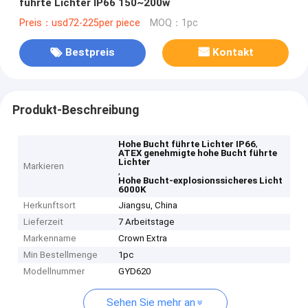
führte Lichter IP66 150~200w
Preis：usd72-225per piece
MOQ：1pc
Bestpreis
Kontakt
Produkt-Beschreibung
,
Hohe Bucht führte Lichter IP66
ATEX genehmigte hohe Bucht führte
Lichter
Markieren
,
Hohe Bucht-explosionssicheres Licht
6000K
Herkunftsort
Jiangsu, China
Lieferzeit
7 Arbeitstage
Markenname
Crown Extra
Min Bestellmenge
1pc
Modellnummer
GYD620
Sehen Sie mehr an