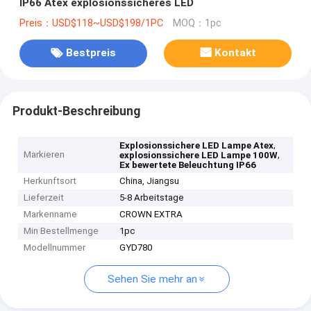
IP66 Atex explosionssicheres LED
Preis：USD$118~USD$198/1PC
MOQ：1pc
Bestpreis
Kontakt
Produkt-Beschreibung
,
Explosionssichere LED Lampe Atex
Markieren
,
explosionssichere LED Lampe 100W
Ex bewertete Beleuchtung IP66
Herkunftsort
China, Jiangsu
Lieferzeit
5-8 Arbeitstage
Markenname
CROWN EXTRA
Min Bestellmenge
1pc
Modellnummer
GYD780
Sehen Sie mehr an