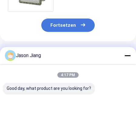
Fortsetzen
Empfohlene Produkte
Jason Jiang
4:17 PM
Good day, what product are you looking for?
Dauerhafte
Anpassbare
50W
Explosionssichere
explosionsgeschützte
explosionsges
LED-Leuchten aus
LED-
LED-Beleucht
Aluminium für
Serverbeleuchtung
industrielle
mit 16 Stunden
Bestpreis
Bestpreis
Bestprei
Beleuchtungsanforderungen
Notbetrieb und