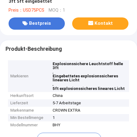
3ft 5ft eingebettet
Preis：USD75PCS
MOQ：1
Bestpreis
Kontakt
Produkt-Beschreibung
Explosionssichere Leuchtstoff helle
3ft
,
Markieren
Eingebettetes explosionssicheres
lineares Licht
,
5ft explosionssicheres lineares Licht
Herkunftsort
China
Lieferzeit
5-7 Arbeitstage
Markenname
CROWN EXTRA
Min Bestellmenge
1
Modellnummer
BHY