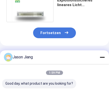
Explosionssicheres
lineares Licht
Leuchtstoff helle 3ft 5ft
eingebettet
Fortsetzen
Empfohlene Produkte
Jason Jiang
1:59 PM
Good day, what product are you looking for?
Hocheffiziente IP66
Hocheffiziente IP66
BYS
18W 36W
18W 36W
600MM/1200