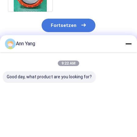
Fortsetzen
Ann Yang
Empfohlene Produkte
9:22 AM
Good day, what product are you looking for?
IP 65
Lebensdauer über
3000-6500K
Explosionssicherheit
50000h
Farbtemperat
Hochbucht
explosionsgeschütztes
Explosionssich
Lichtgelb-Grau
Hochregal-LED-
LED High Bay L
Finish Robuste
Licht 800W
Nennspannung
Bestpreis
Bestpreis
Bestprei
Beleuchtungslösung
Energiebeleuchtung
60Hz