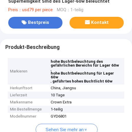
Superhelligkeit Smd des Lager-60w beleuchtet
Preis：usd79 per piece
MOQ：1-teilig
Bestpreis
Kontakt
Produkt-Beschreibung
hohe Buchtbeleuchtung des
gefährlichen Bereichs für Lager 60w
,
Markieren
hohe Buchtbeleuchtung für Lager
60w
,
geführtes hohes Buchtlicht 60w
Herkunftsort
China, Jiangsu
Lieferzeit
10 Tage
Markenname
Crown Extra
Min Bestellmenge
1-teilig
Modellnummer
GYD6801
Sehen Sie mehr an