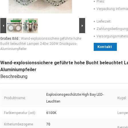
Preis:
Verpackung Informa
Lieferzeit:
Zahlungsbedingung
Versorgungsmaterial
Großes Bild :
Wand-explosionssichere geführte hohe
Bucht beleuchtet Lampen 240w 200W Druckguss-
Kontakt
Aluminiumpfeiler
Wand-explosionssichere geführte hohe Bucht beleuchtet
Aluminiumpfeiler
Beschreibung
Explosionsgeschützte High Bay LED-
Produktname:
Kugel:
Leuchten
Farbtemperatur (cct):
6100K
Lampen
Kriteriumbezogene
70
Betrie