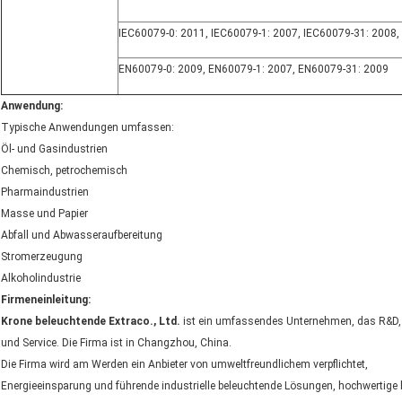
IEC60079-0
:
2011
,
IEC60079-1
:
2007
,
IEC60079-31
:
2008
,
EN60079-0: 2009
,
EN60079-1: 2007
,
EN60079-31: 2009
Anwendung:
Typische Anwendungen umfassen:
Öl- und Gasindustrien
Chemisch, petrochemisch
Pharmaindustrien
Masse und Papier
Abfall und Abwasseraufbereitung
Stromerzeugung
Alkoholindustrie
Firmeneinleitung:
Krone beleuchtende Extraco., Ltd.
ist ein umfassendes Unternehmen, das R&D, P
und Service. Die Firma ist in Changzhou, China.
Die Firma wird am Werden ein Anbieter von umweltfreundlichem verpflichtet,
Energieeinsparung und führende industrielle beleuchtende Lösungen, hochwertige b