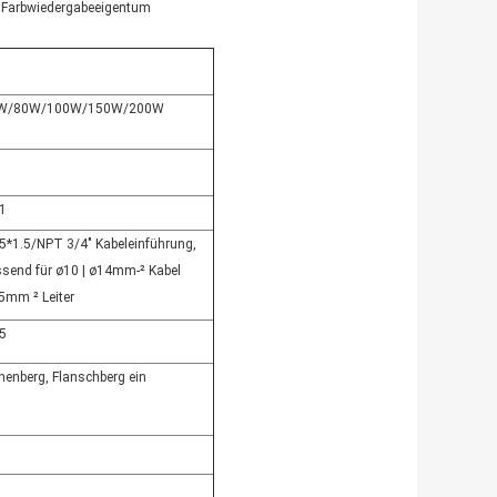
s Farbwiedergabeeigentum
W/80W/100W/150W/200W
1
*1.5/NPT 3/4" Kabeleinführung,
send für ø10 | ø14mm-² Kabel
5mm ² Leiter
5
nenberg, Flanschberg ein