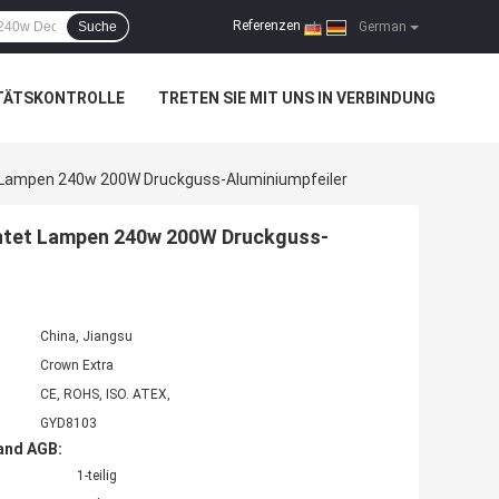
Referenzen
Suche
|
German
TÄTSKONTROLLE
TRETEN SIE MIT UNS IN VERBINDUNG
 Lampen 240w 200W Druckguss-Aluminiumpfeiler
chtet Lampen 240w 200W Druckguss-
China, Jiangsu
Crown Extra
CE, ROHS, ISO. ATEX,
GYD8103
and AGB:
1-teilig