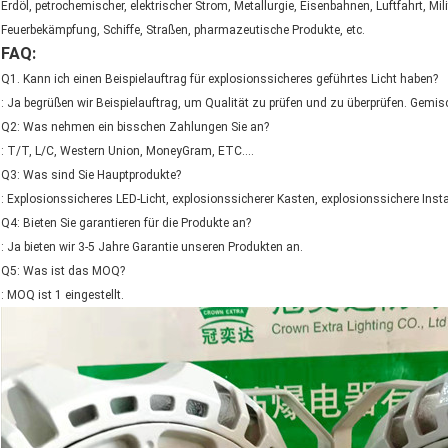
Erdöl, petrochemischer, elektrischer Strom, Metallurgie, Eisenbahnen, Luftfahrt, Milit
Feuerbekämpfung, Schiffe, Straßen, pharmazeutische Produkte, etc.
FAQ:
Q1. Kann ich einen Beispielauftrag für explosionssicheres geführtes Licht haben?
: Ja begrüßen wir Beispielauftrag, um Qualität zu prüfen und zu überprüfen. Gemi
Q2: Was nehmen ein bisschen Zahlungen Sie an?
: T/T, L/C, Western Union, MoneyGram, ETC….
Q3: Was sind Sie Hauptprodukte?
: Explosionssicheres LED-Licht, explosionssicherer Kasten, explosionssichere Instal
Q4: Bieten Sie garantieren für die Produkte an?
: Ja bieten wir 3-5 Jahre Garantie unseren Produkten an.
Q5: Was ist das MOQ?
: MOQ ist 1 eingestellt.