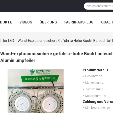
ODUKTE
VIDEOS
ÜBER UNS
FABRIK-AUSFLUG
QUALI
N
FÄLLE
chter LED
Wand-Explosionssichere Geführte Hohe Bucht Beleuchtet
Wand-explosionssichere geführte hohe Bucht beleu
Aluminiumpfeiler
Produktdetails:
Herkunftsort:
Markenname:
Zertifizierung:
Modellnummer:
Zahlung und Vers
Min Bestellmenge: