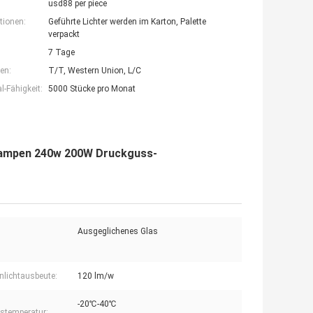
usd88 per piece
tionen:
Geführte Lichter werden im Karton, Palette
verpackt
7 Tage
en:
T/T, Western Union, L/C
-Fähigkeit:
5000 Stücke pro Monat
 Lampen 240w 200W Druckguss-
Ausgeglichenes Glas
lichtausbeute:
120 lm/w
-20℃-40℃
bstemperatur: