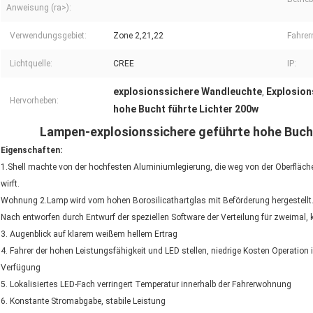
Anweisung (ra>):
Verwendungsgebiet:
Zone 2,21,22
Fahrer
Lichtquelle:
CREE
IP:
explosionssichere Wandleuchte
Explosion
,
Hervorheben:
hohe Bucht führte Lichter 200w
Lampen-explosionssichere geführte hohe Buch
Eigenschaften:
1.Shell machte von der hochfesten Aluminiumlegierung, die weg von der Oberfläc
wirft.
Wohnung 2.Lamp wird vom hohen Borosilicathartglas mit Beförderung hergestellt.
Nach entworfen durch Entwurf der speziellen Software der Verteilung für zweimal,
3. Augenblick auf klarem weißem hellem Ertrag
4. Fahrer der hohen Leistungsfähigkeit und LED stellen, niedrige Kosten Operatio
Verfügung
5. Lokalisiertes LED-Fach verringert Temperatur innerhalb der Fahrerwohnung
6. Konstante Stromabgabe, stabile Leistung