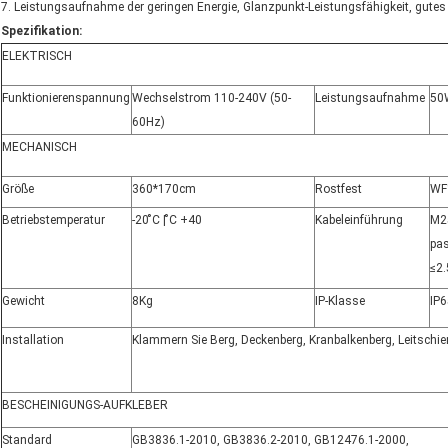
7. Leistungsaufnahme der geringen Energie, Glanzpunkt-Leistungsfähigkeit, gute
Spezifikation:
ELEKTRISCH
Funktionierenspannung
Wechselstrom 110-240V (50-
Leistungsaufnahme
50
60Hz)
MECHANISCH
Größe
360*170cm
Rostfest
WF
Betriebstemperatur
-20 ̊C | ̊C +40
Kabeleinführung
M25
pas
≤2.
Gewicht
8Kg
IP-Klasse
IP6
Installation
Klammern Sie Berg, Deckenberg, Kranbalkenberg, Leitschie
BESCHEINIGUNGS-AUFKLEBER
Standard
GB3836.1-2010
,
GB3836.2-2010
,
GB12476.1-2000
,