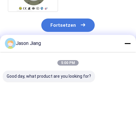
Fortsetzen
Jason Jiang
Empfohlene Produkte
5:00 PM
Good day, what product are you looking for?
Notfallzeit 16
100 Watt
Lebensdauer 
Stunden
explosionssichere
Stunden
explosionsgeschützte
LED-Beleuchtung
Explosionsges
LED-Lampe geeignet
IP66 WF2 Schutz 30
LED-Leuchte m
für gefährliche
Stunden Arbeitszeit
IP66 WF2 Schu
Bestpreis
Bestpreis
Bestprei
Umgebungen
Geeignet für die
geeignet für di