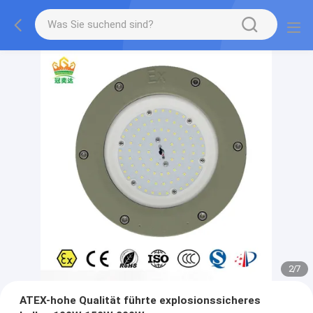
2
/
7
ATEX-hohe Qualität führte explosionssicheres