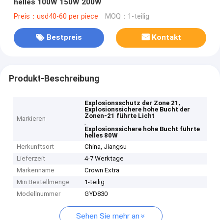
helles 100W 150W 200W
Preis：usd40-60 per piece
MOQ：1-teilig
Bestpreis
Kontakt
Produkt-Beschreibung
,
Explosionsschutz der Zone 21
Explosionssichere hohe Bucht der
Zonen-21 führte Licht
Markieren
,
Explosionssichere hohe Bucht führte
helles 80W
Herkunftsort
China, Jiangsu
Lieferzeit
4-7 Werktage
Markenname
Crown Extra
Min Bestellmenge
1-teilig
Modellnummer
GYD830
Sehen Sie mehr an