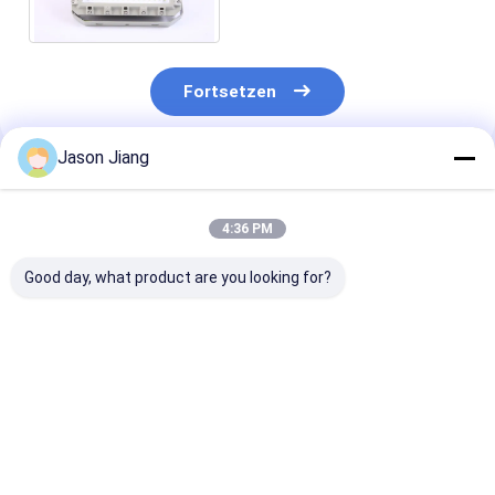
T6 50W 75W 120W 150W
Fortsetzen
Jason Jiang
Empfohlene Produkte
4:36 PM
Good day, what product are you looking for?
3000 4000 5000
OEM eigensicherer
MEANWELL Dr
5700K CCT
LED-
explosionssic
Explosionssicherheit
Flutlichtstrahler mit
LED-Flutlicht 
LED-
CREE-Lampenperle,
Halterung für
Flodscheinwerfer
entwickelt für
Decken-, Pende
Bestpreis
Bestpreis
Bestprei
Marine Aluminium
explosionssichere
Straßen- und