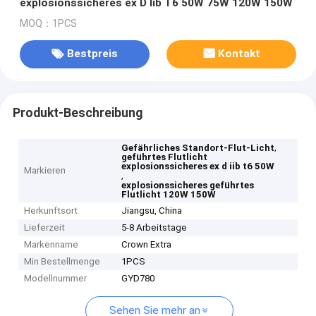
explosionssicheres ex D Iib T6 50W 75W 120W 150W
MOQ：1PCS
Bestpreis
Kontakt
Produkt-Beschreibung
,
Gefährliches Standort-Flut-Licht
geführtes Flutlicht
explosionssicheres ex d iib t6 50W
Markieren
,
explosionssicheres geführtes
Flutlicht 120W 150W
Herkunftsort
Jiangsu, China
Lieferzeit
5-8 Arbeitstage
Markenname
Crown Extra
Min Bestellmenge
1PCS
Modellnummer
GYD780
Sehen Sie mehr an