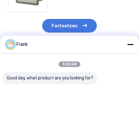
120W 150W beleuchtend
Fortsetzen
Frank
Empfohlene Produkte
5:20 AM
Good day, what product are you looking for?
3000 4000 5000
OEM eigensicherer
MEANWELL Dr
5700K CCT
LED-
explosionssic
Explosionssicherheit
Flutlichtstrahler mit
LED-Flutlicht 
LED-
CREE-Lampenperle,
Halterung für
Flodscheinwerfer
entwickelt für
Decken-, Pende
Bestpreis
Bestpreis
Bestprei
Marine Aluminium
explosionssichere
Straßen- und