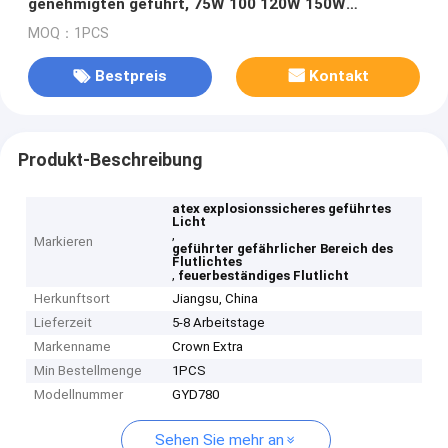
genehmigten geführt, 75W 100 120W 150W
beleuchtend
MOQ：1PCS
Bestpreis
Kontakt
Produkt-Beschreibung
atex explosionssicheres geführtes
Licht
,
Markieren
geführter gefährlicher Bereich des
Flutlichtes
,
feuerbeständiges Flutlicht
Herkunftsort
Jiangsu, China
Lieferzeit
5-8 Arbeitstage
Markenname
Crown Extra
Min Bestellmenge
1PCS
Modellnummer
GYD780
Sehen Sie mehr an