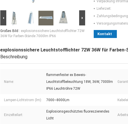
Verpackung Informa
Lieferzeit:
Zahlungsbedingung
Versorgungsmaterial
Großes Bild :
explosionssichere Leuchtstofflichter 72W
Kontakt
36W für Farben-Stände 7000lm IP66
explosionssichere Leuchtstofflichter 72W 36W für Farben-
Beschreibung
flammenfester ex Beweis-
Name:
Leuchtstoffbeleuchtung 18W, 36W, 7000lm
Garant
IP66 Leuchtröhre 72W
Lampen-Lichtstrom (lm):
7000~8000Lm
Kabele
Explosionsgeschütztes fluoreszierendes
Einzelteilart:
Arbeit
Licht