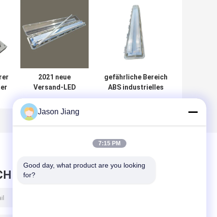
rer
2021 neue
gefährliche Bereich
ler
Versand-LED
ABS industrielles
Decke
115Lm W der
r
flammenfeste
explosionssicheren
Jason Jiang
l
Leuchtstoff helle
Leuchtröhre-1x48
-
0.6m 1,2 M
7:15 PM
Good day, what product are you looking 
CHRICHT HINTERLASSEN
for?