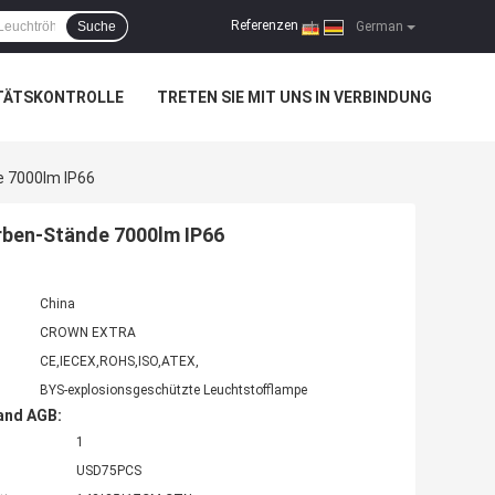
Referenzen
Suche
|
German
TÄTSKONTROLLE
TRETEN SIE MIT UNS IN VERBINDUNG
e 7000lm IP66
arben-Stände 7000lm IP66
China
CROWN EXTRA
CE,IECEX,ROHS,ISO,ATEX,
BYS-explosionsgeschützte Leuchtstofflampe
and AGB:
1
USD75PCS