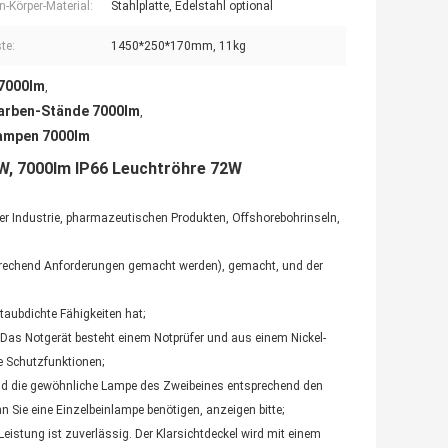
-Körper-Material:
Stahlplatte, Edelstahl optional
te:
1450*250*170mm, 11kg
 7000lm
,
 Farben-Stände 7000lm
,
lampen 7000lm
W, 7000lm IP66 Leuchtröhre 72W
cher Industrie, pharmazeutischen Produkten, Offshorebohrinseln,
tsprechend Anforderungen gemacht werden), gemacht, und der
taubdichte Fähigkeiten hat;
Das Notgerät besteht einem Notprüfer und aus einem Nickel-
e Schutzfunktionen;
und die gewöhnliche Lampe des Zweibeines entsprechend den
 Sie eine Einzelbeinlampe benötigen, anzeigen bitte;
Leistung ist zuverlässig. Der Klarsichtdeckel wird mit einem