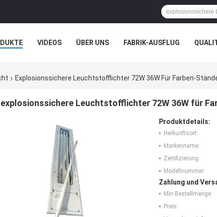
ODUKTE
VIDEOS
ÜBER UNS
FABRIK-AUSFLUG
QUALI
N
FÄLLE
cht
Explosionssichere Leuchtstofflichter 72W 36W Für Farben-Ständ
explosionssichere Leuchtstofflichter 72W 36W für F
Produktdetails:
Herkunftsort:
Markenname:
Zertifizierung:
Modellnummer:
Zahlung und Vers
Min Bestellmenge:
Preis: