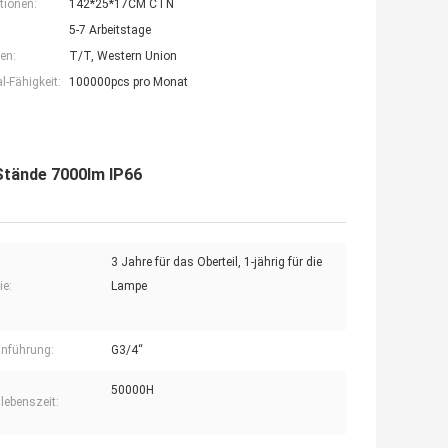
tionen:
142*25*17CM CTN
5-7 Arbeitstage
en:
T/T, Western Union
-Fähigkeit:
100000pcs pro Monat
Stände 7000lm IP66
3 Jahre für das Oberteil, 1-jährig für die
ie:
Lampe
inführung:
G3/4“
50000H
slebenszeit: