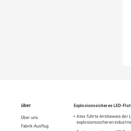
über
Explosionssicheres LED-Flut
Atex führte Antibeweis der
Über uns
explosionssicheren industrie
Fabrik-Ausflug
geführten beleuchtenden Z