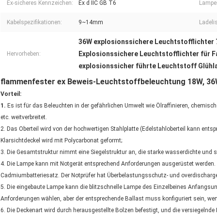
Ex-sicheres Kennzeichen:
Ex d IIC GB T6
Lampen
Kabelspezifikationen:
9~14mm
Ladelis
36W explosionssichere Leuchtstofflichter
Explosionssichere Leuchtstofflichter für
Hervorheben:
explosionssicher führte Leuchtstoff Glüh
flammenfester ex Beweis-Leuchtstoffbeleuchtung 18W, 36
Vorteil:
1.
Es ist für das Beleuchten in der gefährlichen Umwelt wie Ölraffinieren, chemis
etc. weitverbreitet.
2. Das Oberteil wird von der hochwertigen Stahlplatte (Edelstahloberteil kann en
Klarsichtdeckel wird mit Polycarbonat geformt;
3. Die Gesamtstruktur nimmt eine Siegelstruktur an, die starke wasserdichte und s
4. Die Lampe kann mit Notgerät entsprechend Anforderungen ausgerüstet werden. 
Cadmiumbatteriesatz. Der Notprüfer hat Überbelastungsschutz- und overdischarg
5. Die eingebaute Lampe kann die blitzschnelle Lampe des Einzelbeines Anfangs
Anforderungen wählen, aber der entsprechende Ballast muss konfiguriert sein, wenn
6. Die Deckenart wird durch herausgestellte Bolzen befestigt, und die versiegelnde 