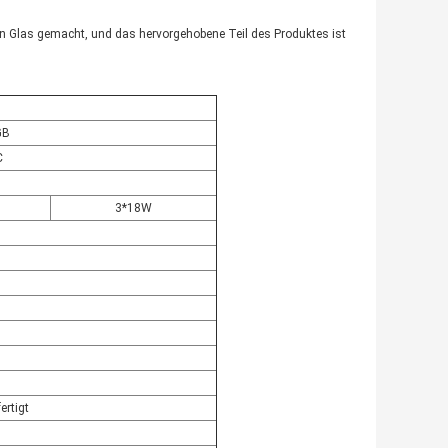
nen Glas gemacht, und das hervorgehobene Teil des Produktes ist
GB
C
3*18W
rtigt