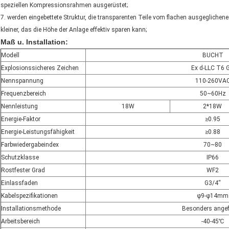
speziellen Kompressionsrahmen ausgerüstet;
7. werden eingebettete Struktur, die transparenten Teile vom flachen ausgegliche
kleiner, das die Höhe der Anlage effektiv sparen kann;
Maß u. Installation:
Modell
BUCHT
Explosionssicheres Zeichen
Ex d-LLC T6 
Nennspannung
110-260VA
Frequenzbereich
50~60Hz
Nennleistung
18W
2*18W
Energie-Faktor
≥0.95
Energie-Leistungsfähigkeit
≥0.88
Farbwiedergabeindex
70~80
Schutzklasse
IP66
Rostfester Grad
WF2
Einlassfaden
G3/4“
Kabelspezifikationen
φ9-φ14mm
Installationsmethode
Besonders angefe
Arbeitsbereich
-40-45℃