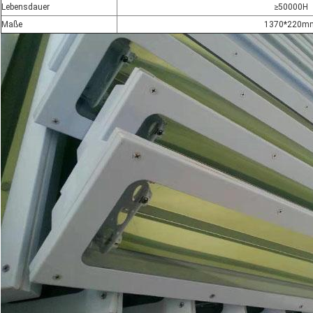
Lebensdauer
≥50000H
Maße
1370*220m